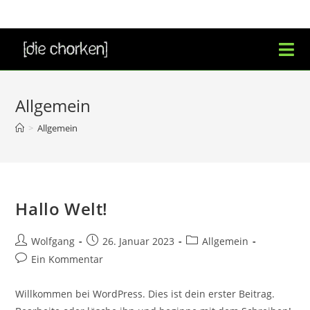
Zum
Inhalt
springen
Allgemein
>
Allgemein
Hallo Welt!
Beitrags-
Beitrag
Beitrags-
Wolfgang
26. Januar 2023
Allgemein
Autor:
veröffentlicht:
Kategorie:
Beitrags-
Ein Kommentar
Kommentare:
Willkommen bei WordPress. Dies ist dein erster Beitrag.