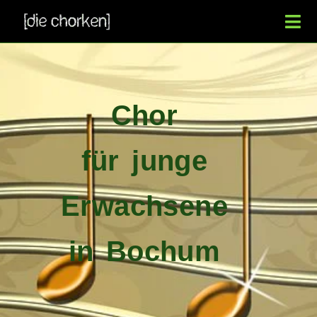
Chor
für junge
Erwachsene
in Bochum